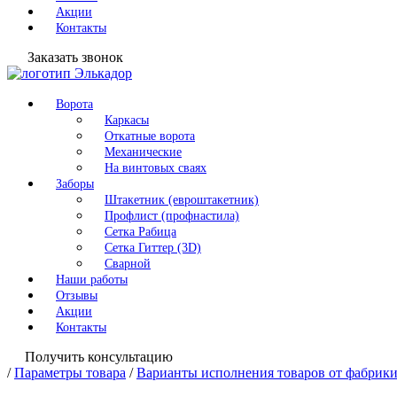
Акции
Контакты
Заказать звонок
Ворота
Каркасы
Откатные ворота
Механические
На винтовых сваях
Заборы
Штакетник (евроштакетник)
Профлист (профнастила)
Сетка Рабица
Сетка Гиттер (3D)
Сварной
Наши работы
Отзывы
Акции
Контакты
Получить консультацию
/
Параметры товара
/
Варианты исполнения товаров от фабрики