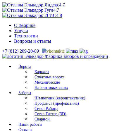
4.7
4.7
4.8
О фабрике
Услуги
Технологии
Вопросы и ответы
+7 (812) 209-20-89
Фабрика заборов и ограждений
Ворота
Каркасы
Откатные ворота
Механические
На винтовых сваях
Заборы
Штакетник (евроштакетник)
Профлист (профнастила)
Сетка Рабица
Сетка Гиттер (3D)
Сварной
Наши работы
Отзывы