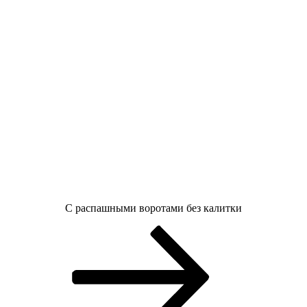
С распашными воротами без калитки
Пагинация
Страница
Страница
Страница
Следующая
страница
записей