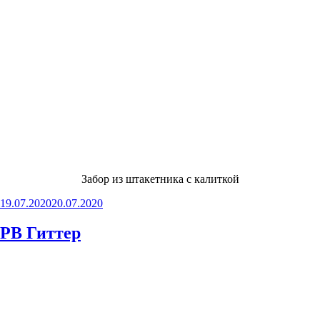
Забор из штакетника с калиткой
Опубликовано
19.07.2020
20.07.2020
РВ Гиттер