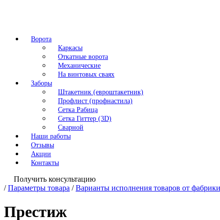
Ворота
Каркасы
Откатные ворота
Механические
На винтовых сваях
Заборы
Штакетник (евроштакетник)
Профлист (профнастила)
Сетка Рабица
Сетка Гиттер (3D)
Сварной
Наши работы
Отзывы
Акции
Контакты
Получить консультацию
/
Параметры товара
/
Варианты исполнения товаров от фабрики
Престиж