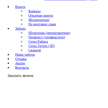
Ворота
Каркасы
Откатные ворота
Механические
На винтовых сваях
Заборы
Штакетник (евроштакетник)
Профлист (профнастила)
Сетка Рабица
Сетка Гиттер (3D)
Сварной
Наши работы
Отзывы
Акции
Контакты
Заказать звонок