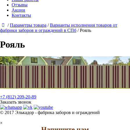
Отзывы
Акции
Контакты
/
Параметры товара
/
Варианты исполнения товаров от
фабрики заборов и ограждений в СПб
/
Рояль
Рояль
+7 (812) 209-20-89
Заказать звонок
© 2017 Элькадор - фабрика заборов и ограждений
×
Напишите нам