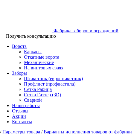
Фабрика заборов и ограждений
Получить консультацию
Ворота
Каркасы
Откатные ворота
Механические
На винтовых сваях
Заборы
Штакетник (евроштакетник)
Профлист (профнастила)
Сетка Рабица
Сетка Гиттер (3D)
Сварной
Наши работы
Отзывы
Акции
Контакты
/
Параметры товара
/
Варианты исполнения товаров от фабрики