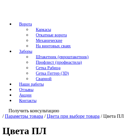
Ворота
Каркасы
Откатные ворота
Механические
На винтовых сваях
Заборы
Штакетник (евроштакетник)
Профлист (профнастила)
Сетка Рабица
Сетка Гиттер (3D)
Сварной
Наши работы
Отзывы
Акции
Контакты
Получить консультацию
/
Параметры товара
/
Цвета при выборе товара
/
Цвета ПЛ
Цвета ПЛ