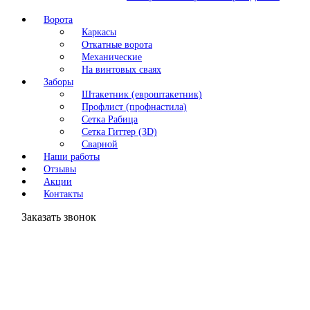
Ворота
Каркасы
Откатные ворота
Механические
На винтовых сваях
Заборы
Штакетник (евроштакетник)
Профлист (профнастила)
Сетка Рабица
Сетка Гиттер (3D)
Сварной
Наши работы
Отзывы
Акции
Контакты
Заказать звонок