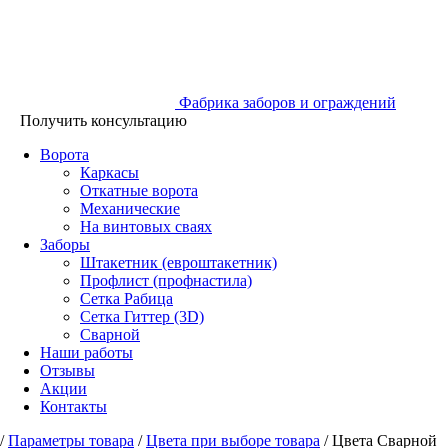
Фабрика заборов и ограждений
Получить консультацию
Ворота
Каркасы
Откатные ворота
Механические
На винтовых сваях
Заборы
Штакетник (евроштакетник)
Профлист (профнастила)
Сетка Рабица
Сетка Гиттер (3D)
Сварной
Наши работы
Отзывы
Акции
Контакты
/
Параметры товара
/
Цвета при выборе товара
/
Цвета Сварной