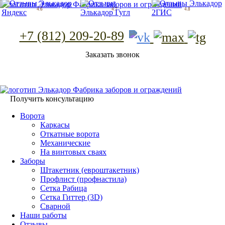
Фабрика заборов и ограждений
4.6
4.7
4.8
+7 (812) 209-20-89
Заказать звонок
Фабрика заборов и ограждений
Получить консультацию
Ворота
Каркасы
Откатные ворота
Механические
На винтовых сваях
Заборы
Штакетник (евроштакетник)
Профлист (профнастила)
Сетка Рабица
Сетка Гиттер (3D)
Сварной
Наши работы
Отзывы