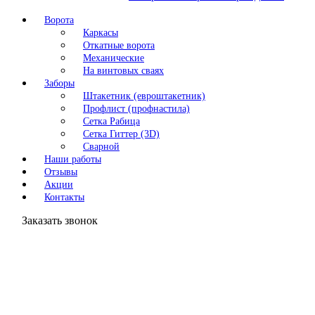
Ворота
Каркасы
Откатные ворота
Механические
На винтовых сваях
Заборы
Штакетник (евроштакетник)
Профлист (профнастила)
Сетка Рабица
Сетка Гиттер (3D)
Сварной
Наши работы
Отзывы
Акции
Контакты
Заказать звонок