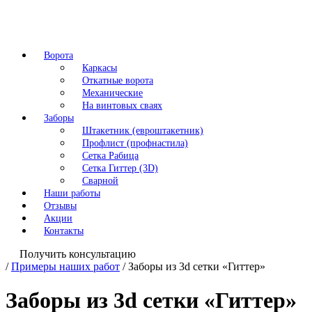
Ворота
Каркасы
Откатные ворота
Механические
На винтовых сваях
Заборы
Штакетник (евроштакетник)
Профлист (профнастила)
Сетка Рабица
Сетка Гиттер (3D)
Сварной
Наши работы
Отзывы
Акции
Контакты
Получить консультацию
/
Примеры наших работ
/
Заборы из 3d сетки «Гиттер»
Заборы из 3d сетки «Гиттер»