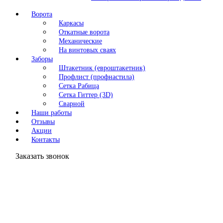
Ворота
Каркасы
Откатные ворота
Механические
На винтовых сваях
Заборы
Штакетник (евроштакетник)
Профлист (профнастила)
Сетка Рабица
Сетка Гиттер (3D)
Сварной
Наши работы
Отзывы
Акции
Контакты
Заказать звонок